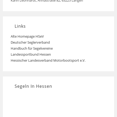
Karin Leonhardt, Annastraße 82, 63225 Langen
Links
Alte Homepage HSeV
Opens
Deutscher Seglerverband
Opens
in
Handbuch für Segelvereine
Opens
in
a
Landessportbund Hessen
Opens
in
a
new
Hessischer Landesverband Motorbootsport e.V.
Opens
in
a
new
tab
in
a
new
tab
a
new
tab
new
tab
Segeln In Hessen
tab