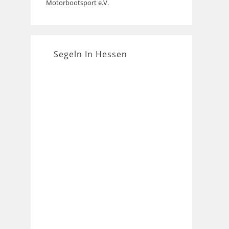
tab
new
Motorbootsport e.V.
a
in
tab
new
a
tab
new
tab
Segeln In Hessen