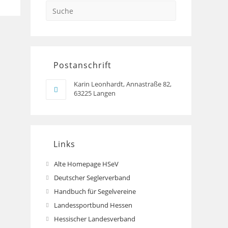
Search
this
website
Postanschrift
Karin Leonhardt, Annastraße 82,
63225 Langen
Links
Alte Homepage HSeV
Opens
in
Deutscher Seglerverband
Opens
a
in
Handbuch für Segelvereine
Opens
new
a
in
Landessportbund Hessen
Opens
tab
new
a
in
Hessischer Landesverband
Opens